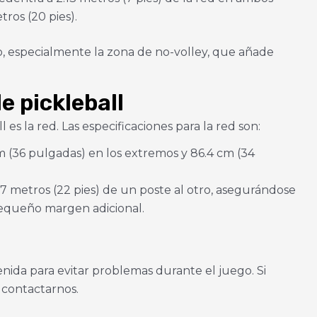
ros (20 pies).
go, especialmente la zona de no-volley, que añade
 pickleball
s la red. Las especificaciones para la red son:
cm (36 pulgadas) en los extremos y 86.4 cm (34
7 metros (22 pies) de un poste al otro, asegurándose
janos tus datos y construye tu pist
equeño margen adicional.
pickleball en menos de 7 días!
nida para evitar problemas durante el juego. Si
 contactarnos.