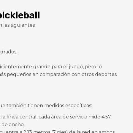
ickleball
 las siguientes:
drados.
icientemente grande para el juego, pero lo
más pequeños en comparación con otros deportes
ue también tienen medidas específicas:
 la línea central, cada área de servicio mide 4.57
) de ancho.
ncuentra a 2.13 metros (7 pies) de la red en ambos