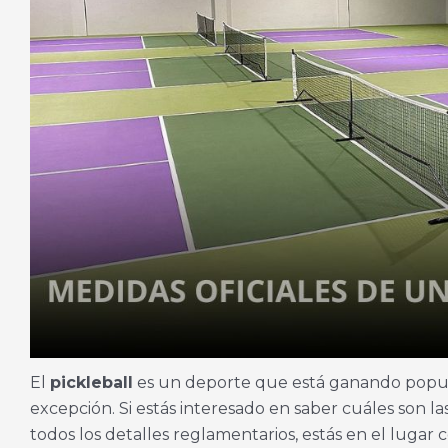
El
pickleball
es un deporte que está ganando popula
excepción. Si estás interesado en saber cuáles son la
todos los detalles reglamentarios, estás en el lugar 