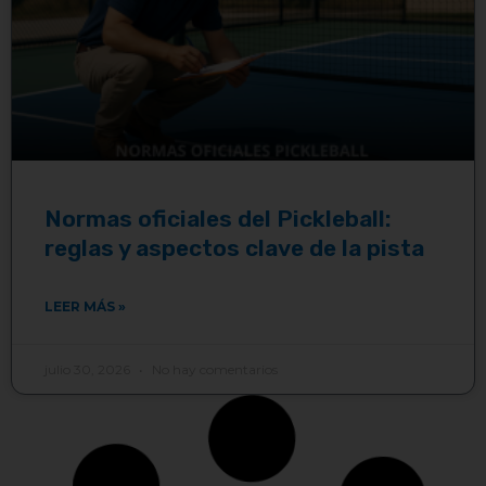
Normas oficiales del Pickleball:
reglas y aspectos clave de la pista
LEER MÁS »
julio 30, 2026
No hay comentarios
BLOG