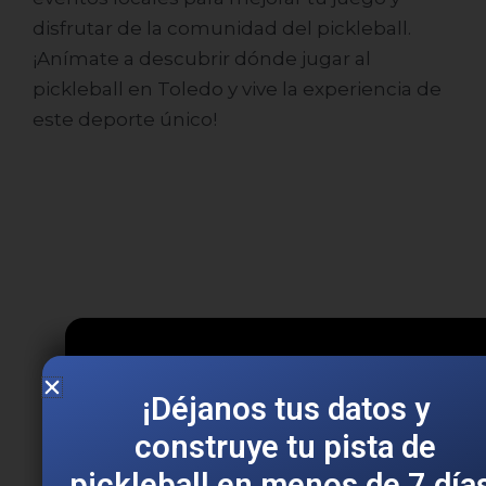
disfrutar de la comunidad del pickleball.
¡Anímate a descubrir dónde jugar al
pickleball en Toledo y vive la experiencia de
Enviar
este deporte único!
¡Solicita información y
construye tu pista de
pickleball en menos de