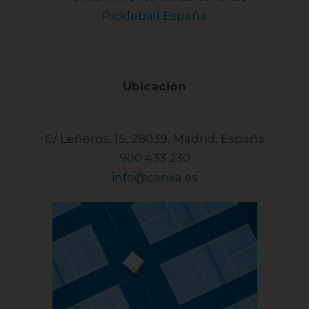
BLOG
¿Dónde jugar al pickleball en
Alicante? Descubre las mejores
pistas
LEER MÁS »
octubre 31, 2024
No hay comentarios