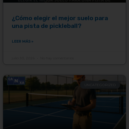
¿Cómo elegir el mejor suelo para
una pista de pickleball?
LEER MÁS »
julio 30, 2026
No hay comentarios
UNCATEGORIZED