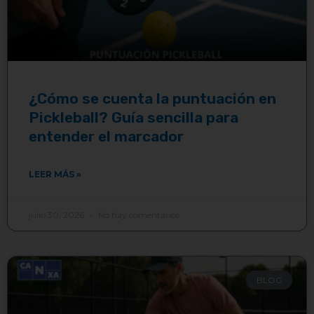
¿Cómo se cuenta la puntuación en
Pickleball? Guía sencilla para
entender el marcador
LEER MÁS »
julio 30, 2026
No hay comentarios
BLOG