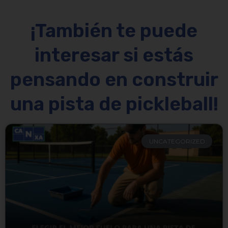
¡También te puede
interesar si estás
pensando en construir
una pista de pickleball!
UNCATEGORIZED