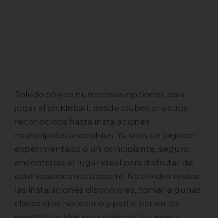
¡Déjanos tus datos y
Toledo ofrece numerosas opciones para
construye tu pista de
jugar al pickleball, desde clubes privados
pickleball en menos de 7 días!
reconocidos hasta instalaciones
municipales accesibles. Ya seas un jugador
experimentado o un principiante, seguro
encontrarás el lugar ideal para disfrutar de
este apasionante deporte. No olvides revisar
las instalaciones disponibles, tomar algunas
clases si es necesario y participar en los
eventos locales para mejorar tu juego y