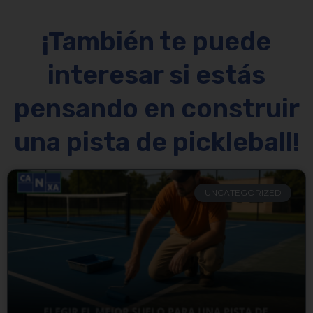
¡También te puede
interesar si estás
pensando en construir
una pista de pickleball!
UNCATEGORIZED