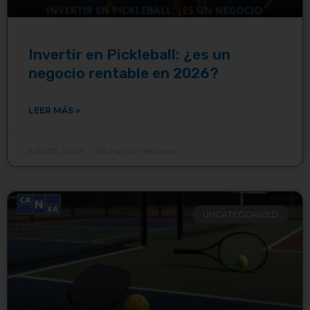
Invertir en Pickleball: ¿es un
negocio rentable en 2026?
LEER MÁS »
julio 30, 2026
No hay comentarios
UNCATEGORIZED