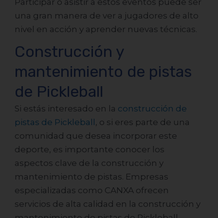
Participar o asistir a estos eventos puede ser
una gran manera de ver a jugadores de alto
nivel en acción y aprender nuevas técnicas.
Construcción y
mantenimiento de pistas
de Pickleball
¡Déjanos tus datos y
construye tu pista de
Si estás interesado en la
construcción de
pistas de Pickleball
, o si eres parte de una
pickleball en menos de 7 días!
comunidad que desea incorporar este
deporte, es importante conocer los
aspectos clave de la construcción y
mantenimiento de pistas. Empresas
especializadas como CANXA ofrecen
servicios de alta calidad en la construcción y
mantenimiento de pistas de Pickleball,