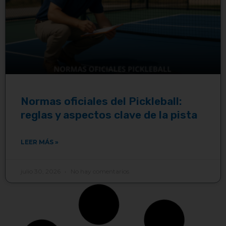
Normas oficiales del Pickleball:
reglas y aspectos clave de la pista
LEER MÁS »
julio 30, 2026
No hay comentarios
BLOG