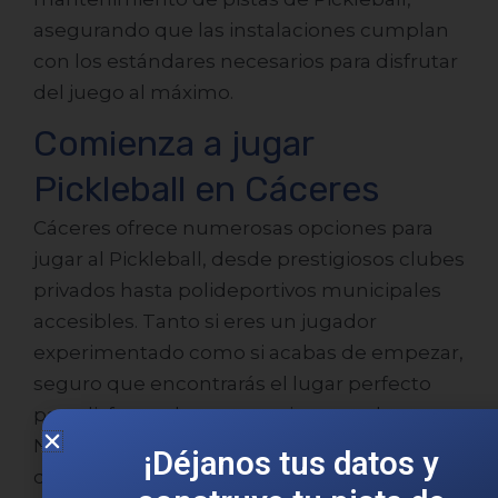
asegurando que las instalaciones cumplan
con los estándares necesarios para disfrutar
del juego al máximo.
Enviar
Comienza a jugar
Pickleball en Cáceres
Cáceres ofrece numerosas opciones para
jugar al Pickleball, desde prestigiosos clubes
privados hasta polideportivos municipales
accesibles. Tanto si eres un jugador
experimentado como si acabas de empezar,
seguro que encontrarás el lugar perfecto
para disfrutar de este apasionante deporte.
No olvides revisar las instalaciones
disponibles, tomar algunas clases si eres