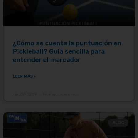
¿Cómo se cuenta la puntuación en
Pickleball? Guía sencilla para
entender el marcador
LEER MÁS »
julio 30, 2026
No hay comentarios
BLOG