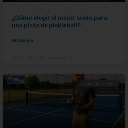
¿Cómo elegir el mejor suelo para
una pista de pickleball?
LEER MÁS »
julio 30, 2026
No hay comentarios
UNCATEGORIZED