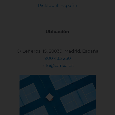
BLOG
¿Dónde jugar al pickleball en
Alicante? Descubre las mejores
pistas
LEER MÁS »
octubre 31, 2024
No hay comentarios