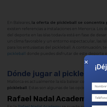
En Baleares,
la oferta de pickleball se concentra
existen referencias a instalaciones en Menorca. Los 
del deporte en las islas todavía está en fase de des
un clima favorable y un entorno espectacular, las Is
para los entusiastas del pickleball. A continuación,
pickleball
donde puedes disfrutar de este deporte en
¡Dé
Dónde jugar al pickleball e
Mallorca es actualmente la isla balear con más refer
pickleball
. Estas son algunas de las opciones que ap
Rafael Nadal Academy, Ma
En la
Rafael Nadal Academy
se puede jugar al pickle