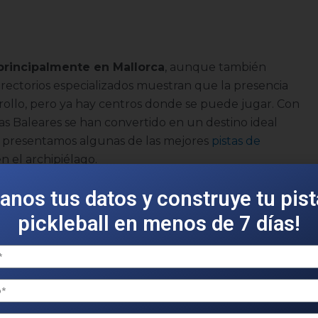
 principalmente en Mallorca
, aunque también
directorios especializados muestran que la presencia
arrollo, pero ya hay centros donde se puede jugar. Con
las Baleares se han convertido en un destino ideal
 te presentamos algunas de las mejores
pistas de
 el archipiélago.
janos tus datos y construye tu pist
n Mallorca
pickleball en menos de 7 días!
encias verificables de
instalaciones para jugar al
arecen en directorios especializados.
nacor
ball en Manacor, Mallorca. Esto resulta relevante